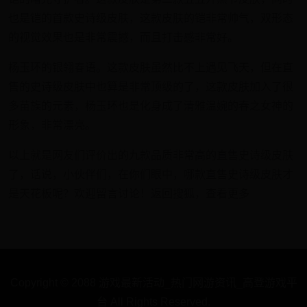
也是铠的首款史诗级皮肤，这款皮肤的铠非常帅气，双形态
的视觉效果也是非常震撼，而且打击感非常好。
杨玉环的银翎春语。这款皮肤虽然比不上遇见飞天，但在直
售的史诗级皮肤中也算是非常顶级的了，这款皮肤加入了很
多苗族的元素，杨玉环也是化身成了清雅温婉的春之女神的
形象，非常漂亮。
以上就是网友们评价出的九款品质非常高的直售史诗级皮肤
了，话说，小伙伴们，在你们眼中，哪款直售史诗级皮肤才
是天花板呢？欢迎留言讨论！返回搜狐，查看更多
Copyright © 2088 游戏最新活动_热门网游资讯_高登游戏平
台 All Rights Reserved.