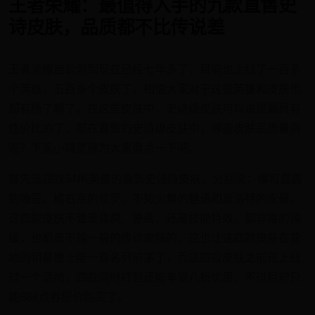
王者荣耀：最值得入手的九款直售史
诗皮肤，品质都不比传说差
王者荣耀自公测到现在已经七年多了，目前也上线了一百多
个英雄，五百多个皮肤了，相信大家对于这些英雄和皮肤也
都有所了解了。在这些皮肤中，史诗级皮肤可以说是最具有
性价比的了，那在直售的史诗级皮肤中，哪些皮肤品质最高
呢？下面小精灵就为大家盘点一下吧。
首先是四款SNK英雄的直售史诗级皮肤，分别说：娜可露露
的晚萤、橘右京的修罗、不知火舞的魅语和夏洛特的永昼，
这四款皮肤不管是建模、原画，还是技能特效，都非常的顶
级，也都是不输一般的传说皮肤的，这也让这四款皮肤在营
地的销量榜上能一直名列前茅了，而这四款皮肤之前还上线
过一个活动，四款同时打包还能享受八折优惠，不过目前只
能888点券原价购买了。