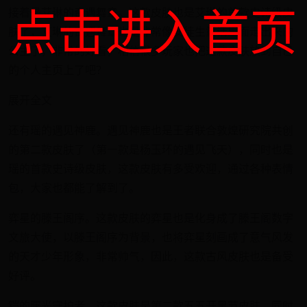
接着是艾琳的奇遇舞章。这款皮肤也是艾琳的首款史诗级皮
点击进入首页
肤了，艾琳的奇遇舞章也是非常像安徒生童话里面走出来的
公主了，非常的好看，相信很多玩家也把这款皮肤放到自己
的个人主页上了吧？
展开全文
还有瑶的遇见神鹿。遇见神鹿也是王者联合敦煌研究院共创
的第二款皮肤了（第一款是杨玉环的遇见飞天），同时也是
瑶的首款史诗级皮肤，这款皮肤有多受欢迎，通过各种表情
包，大家也都能了解到了。
弈星的滕王阁序。这款皮肤的弈星也是化身成了滕王阁数字
文旅大使，以滕王阁序为背景，也将弈星刻画成了意气风发
的天才少年形象，非常帅气，因此，这款古风皮肤也是备受
好评。
铠的曙光守护者。这款皮肤是第二款五五开黑节皮肤，同时