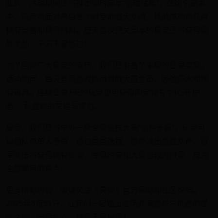
此外，活动期间还将推出限时副本“剑魂试炼”。在这个副本
中，玩家将面对来自各个时空的强大剑魂，挑战成功将获得
稀有装备和珍贵材料。每天首次通关副本的玩家还将获得额
外奖励，千万不要错过！
为了回馈广大玩家的支持，我们还准备了丰厚的登录奖励。
活动期间，每天登录游戏即可领取大量金币、经验药水和稀
有道具。连续登录7天的玩家更可获得限定称号“剑心守护
者”，彰显你的荣耀与实力。
最后，我们还将举办一场全服竞技大赛“剑神争霸”。玩家可
以组队或单人参赛，通过层层选拔，最终决出最强剑神。冠
军队伍将获得稀有坐骑、专属时装和大量游戏内资源，成为
全服瞩目的焦点。
更多精彩内容，敬请关注《灵剑》官方网站和社区论坛。
2025年3月31日，让我们一起踏上这场充满挑战与机遇的冒
险之旅，觉醒剑心，征服无尽秘境！