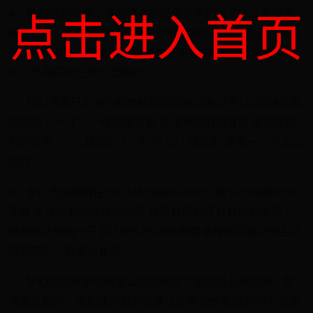
4、梦幻西游的那个洗剧情点的任务我不想做了怎么去取消
点击进入首页
网友分享：你在那个NPC那里领的任务你就那里取消、就行
了、如果有做了任务、那些物品是不会随着你取消而不见
的、还是在你任务栏里面的、
5、梦幻西游已学会的剧情技能如何取消要过完110剧情后就
能取消了 一下少一级剧情技能 反还想应的剧情点 要完成他
们的任务 1个三级宝石 1个80环 10个强化石 还有一个不太记
得特 。
6、梦幻西游剧情任务可以取消掉吗不可以取消 但是你可以
不做 不过没有剧情技能点得 也没有经验还有其他的奖励了。
推荐你还是做一下 因为梦幻西游的剧情是按照西游记的主线
来完成的。希望你喜欢。
7、梦幻西游新手剧情怎么取消啊这个剧情是必做剧情，剧
情无法取消，该剧情的目的就是让你熟悉长安成的NPC在那