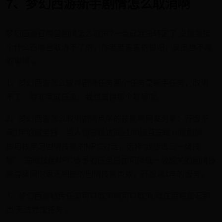
7、梦幻西游新手剧情怎么取消啊
梦幻西游召唤兽剧情怎么取消?一会就准备转区了,没想到接
个什么召唤兽取消不了的，你老老实实的做吧，反正也不难
的事情 。
1、梦幻西游怎么放弃剧情任务那个任务是新手任务，取消
不了，除非完成任务。我也觉得那个好烦呢。
2、梦幻西游怎么取消剧情点学的技能啊网友分享：开服不
满1年的服务器：当人物等级达到≥100级且完成八戒剧情，
即可找学习剧情技能的NPC对话，选择“我想遗忘一级技
能”，完成技能NPC给予的任务后便可降低一级相关的剧情技
能等级同时返还相应的剧情技能点数。开服满1年的服务。
3、梦幻西游秘传任务可以取消吗可以取消,就在百晓星君那
点'无法完成任务'。