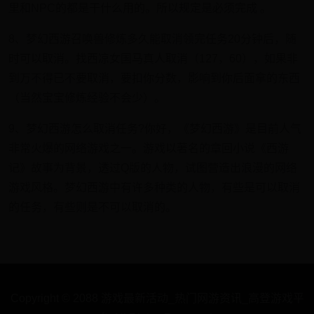
里和NPC的都是干什么用的。所以规定是必须完成 。
8、梦幻西游召唤兽修炼多久能取消领完任务20分钟后，随
时可以取消。找西凉女国马真人取消（127，60），如果非
到万不得已不要取消，要扣你分数，影响到你后面拿的东西
（当然宝宝修炼经验不会少）。
9、梦幻西游怎么取消任务?你好，《梦幻西游》是目前人气
非常火爆的网络游戏之一。游戏以著名的章回小说《西游
记》故事为背景，透过Q版的人物，试图营造出浪漫的网络
游戏风格。梦幻西游中有许多种类的人物，有些是可以取消
的任务，有些则是不可以取消的。
Copyright © 2088 游戏最新活动_热门网游资讯_高登游戏平